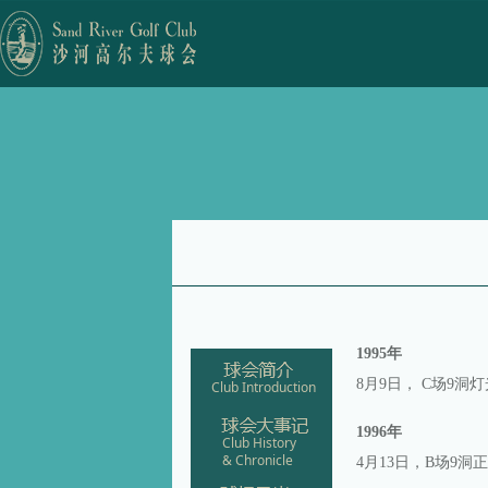
1995年
8月9日， C场9
Club
Introduction
1996年
Club History
& Chronicle
4月13日，B场9洞