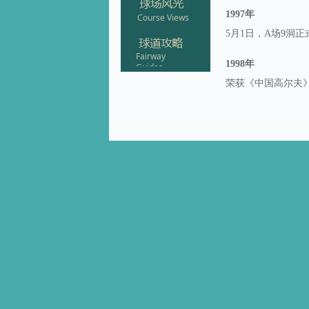
1997年
Course Views
5月1日，A场9洞
Fairway
1998年
Guides
荣获《中国高尔夫》
1999年
荣获《中国高尔夫》
2000年
荣获《中国高尔夫》
2001年
推出突破性的高球运
道畅通不受阻”。
荣获财经国际高尔
荣获《中国高尔夫》